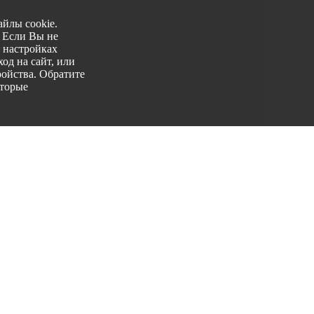
йлы cookie.
. Если Вы не
 настройках
од на сайт, или
ройства. Обратите
оторые