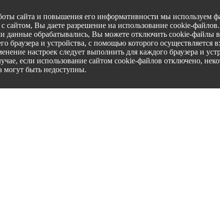
боты сайта и повышения его информативности мы используем фа
с сайтом, Вы даете разрешение на использование cookie-файлов
ши данные обрабатывались, Вы можете отключить cookie-файлы в
го браузера и устройства, с помощью которого осуществляется вх
менение настроек следует выполнить для каждого браузера и уст
лучае, если использование сайтом cookie-файлов отключено, нек
а могут быть недоступны.