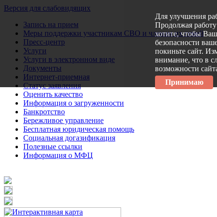
Версия для слабовидящих
Для улучшения ра
Запись на прием
Продолжая работу 
Меры поддержки участникам СВО и членам их семей
хотите, чтобы Ва
Пресс-центр
безопасности ваше
Услуги
покиньте сайт. Из
Услуги в электронном виде
внимание, что в с
Документы
возможности сайт
Интернет-приемная
Принимаю
Статус заявления
Оценить качество
Информация о загруженности
Банкротство
Бережливое управление
Бесплатная юридическая помощь
Социальная догазификация
Полезные ссылки
Информация о МФЦ