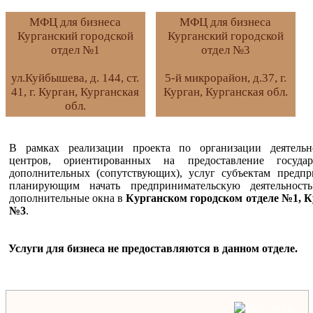
МФЦ для бизнеса
МФЦ для бизнеса
Курганский городской
Курганский городской
отдел №1
отдел №3
ул.Куйбышева, д. 144, ст.
5-й микрорайон, д.37, г.
41, г. Курган, Курганская
Курган, Курганская обл.
обл.
В рамках реализации проекта по организации деятель
центров, ориентированных на предоставление государ
дополнительных (сопутствующих), услуг субъектам предпр
планирующим начать предпринимательскую деятельно
дополнительные окна в
Курганском городском отделе №1, К
№3
.
Услуги для бизнеса не предоставляются в данном отделе.