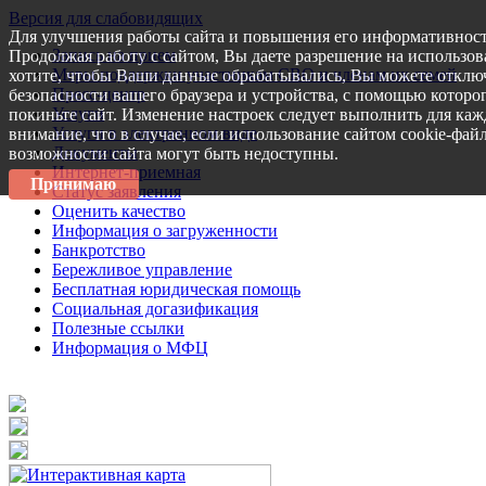
Версия для слабовидящих
Для улучшения работы сайта и повышения его информативност
Запись на прием
Продолжая работу с сайтом, Вы даете разрешение на использов
Меры поддержки участникам СВО и членам их семей
хотите, чтобы Ваши данные обрабатывались, Вы можете отключ
Пресс-центр
безопасности вашего браузера и устройства, с помощью которог
Услуги
покиньте сайт. Изменение настроек следует выполнить для каж
Услуги в электронном виде
внимание, что в случае, если использование сайтом cookie-фай
Документы
возможности сайта могут быть недоступны.
Интернет-приемная
Принимаю
Статус заявления
Оценить качество
Информация о загруженности
Банкротство
Бережливое управление
Бесплатная юридическая помощь
Социальная догазификация
Полезные ссылки
Информация о МФЦ