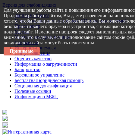
Версия для слабовидящих
Для улучшения работы сайта и повышения его информативнос
Запись на прием
Продолжая работу с сайтом, Вы даете разрешение на использо
Меры поддержки участникам СВО и членам их семей
хотите, чтобы Ваши данные обрабатывались, Вы можете отклю
Пресс-центр
безопасности вашего браузера и устройства, с помощью которог
Услуги
покиньте сайт. Изменение настроек следует выполнить для каж
Услуги в электронном виде
внимание, что в случае, если использование сайтом cookie-фа
Документы
возможности сайта могут быть недоступны.
Интернет-приемная
Принимаю
Статус заявления
Оценить качество
Информация о загруженности
Банкротство
Бережливое управление
Бесплатная юридическая помощь
Социальная догазификация
Полезные ссылки
Информация о МФЦ