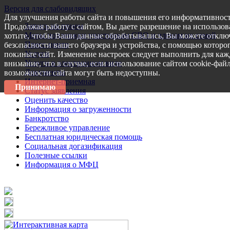
Версия для слабовидящих
Для улучшения работы сайта и повышения его информативност
Запись на прием
Продолжая работу с сайтом, Вы даете разрешение на использов
Меры поддержки участникам СВО и членам их семей
хотите, чтобы Ваши данные обрабатывались, Вы можете отключ
Пресс-центр
безопасности вашего браузера и устройства, с помощью которог
Услуги
покиньте сайт. Изменение настроек следует выполнить для каж
Услуги в электронном виде
внимание, что в случае, если использование сайтом cookie-фай
Документы
возможности сайта могут быть недоступны.
Интернет-приемная
Принимаю
Статус заявления
Оценить качество
Информация о загруженности
Банкротство
Бережливое управление
Бесплатная юридическая помощь
Социальная догазификация
Полезные ссылки
Информация о МФЦ