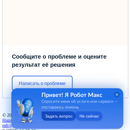
Сообщите о проблеме и оцените
результат её решения
Написать о проблеме
Привет! Я Робот Макс
Спросите меня об услуге или сервисе —
постараюсь помочь
© 2012 - 2026 ГБУ "МФЦ" Курганской области
Задать вопрос
Не сейчас
Наш баннер
mfc@kurganobl.ru