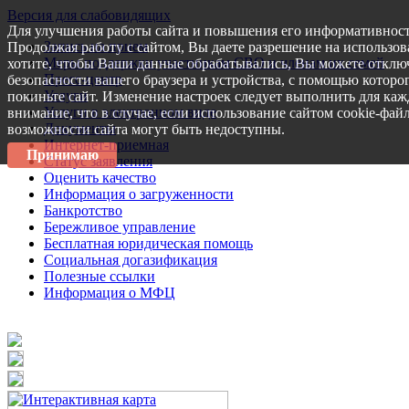
Версия для слабовидящих
Для улучшения работы сайта и повышения его информативност
Запись на прием
Продолжая работу с сайтом, Вы даете разрешение на использов
Меры поддержки участникам СВО и членам их семей
хотите, чтобы Ваши данные обрабатывались, Вы можете отключ
Пресс-центр
безопасности вашего браузера и устройства, с помощью которог
Услуги
покиньте сайт. Изменение настроек следует выполнить для каж
Услуги в электронном виде
внимание, что в случае, если использование сайтом cookie-фай
Документы
возможности сайта могут быть недоступны.
Интернет-приемная
Принимаю
Статус заявления
Оценить качество
Информация о загруженности
Банкротство
Бережливое управление
Бесплатная юридическая помощь
Социальная догазификация
Полезные ссылки
Информация о МФЦ