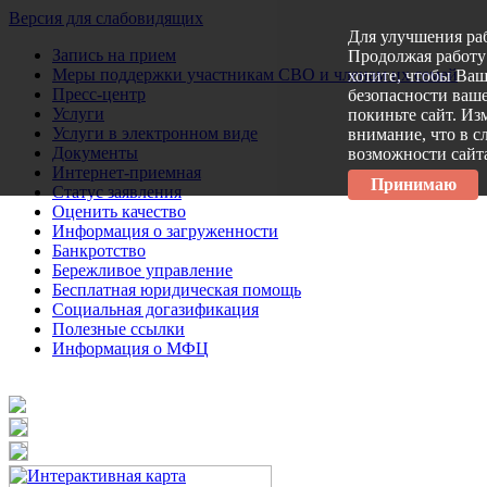
Версия для слабовидящих
Для улучшения ра
Запись на прием
Продолжая работу 
Меры поддержки участникам СВО и членам их семей
хотите, чтобы Ва
Пресс-центр
безопасности ваше
Услуги
покиньте сайт. Из
Услуги в электронном виде
внимание, что в с
Документы
возможности сайт
Интернет-приемная
Принимаю
Статус заявления
Оценить качество
Информация о загруженности
Банкротство
Бережливое управление
Бесплатная юридическая помощь
Социальная догазификация
Полезные ссылки
Информация о МФЦ