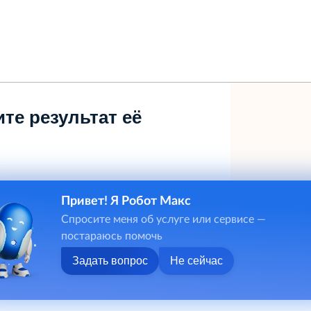
те результат её
Привет! Я Робот Макс
Спросите меня об услуге или сервисе —
постараюсь помочь
Задать вопрос
Не сейчас