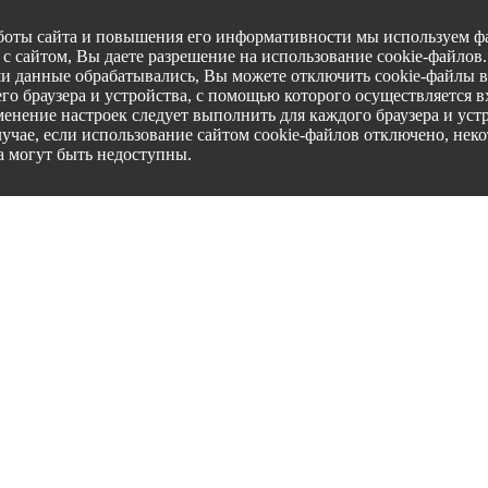
боты сайта и повышения его информативности мы используем фа
с сайтом, Вы даете разрешение на использование cookie-файлов
ши данные обрабатывались, Вы можете отключить cookie-файлы в
го браузера и устройства, с помощью которого осуществляется вх
менение настроек следует выполнить для каждого браузера и уст
лучае, если использование сайтом cookie-файлов отключено, нек
а могут быть недоступны.