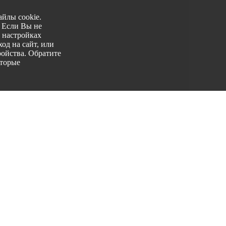
йлы cookie.
. Если Вы не
 настройках
од на сайт, или
ройства. Обратите
оторые