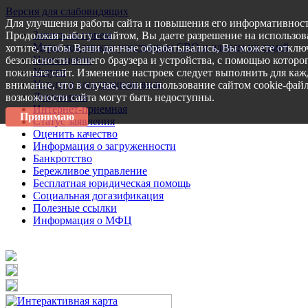
Версия для слабовидящих
Для улучшения работы сайта и повышения его информативност
Запись на прием
Продолжая работу с сайтом, Вы даете разрешение на использов
Меры поддержки участникам СВО и членам их семей
хотите, чтобы Ваши данные обрабатывались, Вы можете отключ
Пресс-центр
безопасности вашего браузера и устройства, с помощью которог
Услуги
покиньте сайт. Изменение настроек следует выполнить для каж
Услуги в электронном виде
внимание, что в случае, если использование сайтом cookie-фай
Документы
возможности сайта могут быть недоступны.
Интернет-приемная
Принимаю
Статус заявления
Оценить качество
Информация о загруженности
Банкротство
Бережливое управление
Бесплатная юридическая помощь
Социальная догазификация
Полезные ссылки
Информация о МФЦ