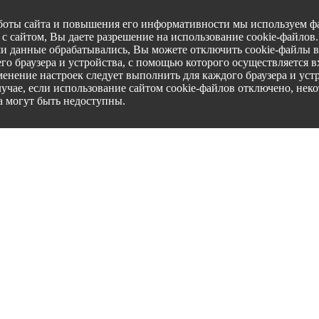
боты сайта и повышения его информативности мы используем фа
с сайтом, Вы даете разрешение на использование cookie-файлов
ши данные обрабатывались, Вы можете отключить cookie-файлы в
го браузера и устройства, с помощью которого осуществляется вх
менение настроек следует выполнить для каждого браузера и уст
лучае, если использование сайтом cookie-файлов отключено, нек
а могут быть недоступны.