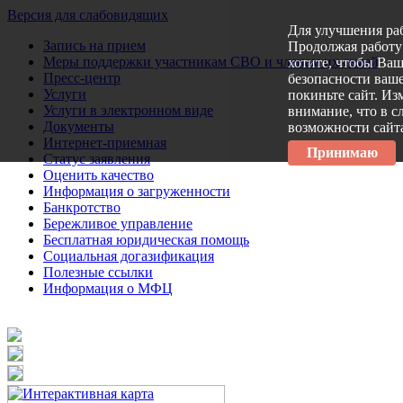
Версия для слабовидящих
Для улучшения ра
Запись на прием
Продолжая работу 
Меры поддержки участникам СВО и членам их семей
хотите, чтобы Ва
Пресс-центр
безопасности ваше
Услуги
покиньте сайт. Из
Услуги в электронном виде
внимание, что в с
Документы
возможности сайт
Интернет-приемная
Принимаю
Статус заявления
Оценить качество
Информация о загруженности
Банкротство
Бережливое управление
Бесплатная юридическая помощь
Социальная догазификация
Полезные ссылки
Информация о МФЦ