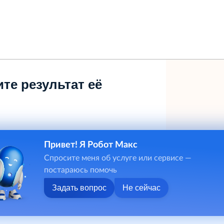
те результат её
Привет! Я Робот Макс
Спросите меня об услуге или сервисе —
постараюсь помочь
Задать вопрос
Не сейчас