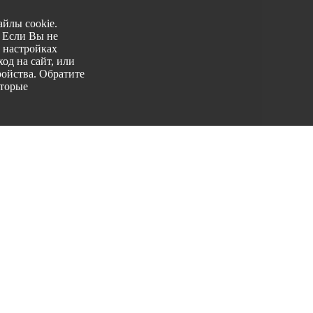
йлы cookie.
. Если Вы не
 настройках
од на сайт, или
ройства. Обратите
оторые