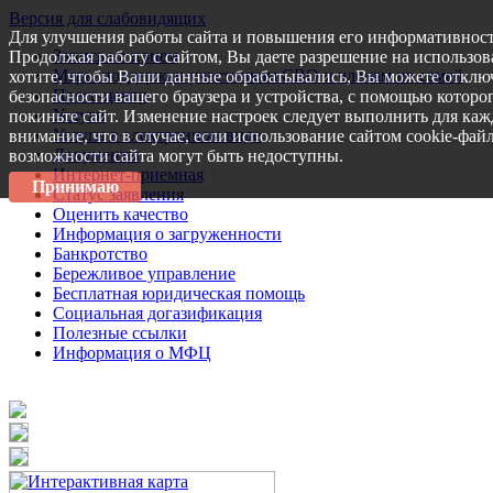
Версия для слабовидящих
Для улучшения работы сайта и повышения его информативност
Запись на прием
Продолжая работу с сайтом, Вы даете разрешение на использов
Меры поддержки участникам СВО и членам их семей
хотите, чтобы Ваши данные обрабатывались, Вы можете отключ
Пресс-центр
безопасности вашего браузера и устройства, с помощью которог
Услуги
покиньте сайт. Изменение настроек следует выполнить для каж
Услуги в электронном виде
внимание, что в случае, если использование сайтом cookie-фай
Документы
возможности сайта могут быть недоступны.
Интернет-приемная
Принимаю
Статус заявления
Оценить качество
Информация о загруженности
Банкротство
Бережливое управление
Бесплатная юридическая помощь
Социальная догазификация
Полезные ссылки
Информация о МФЦ