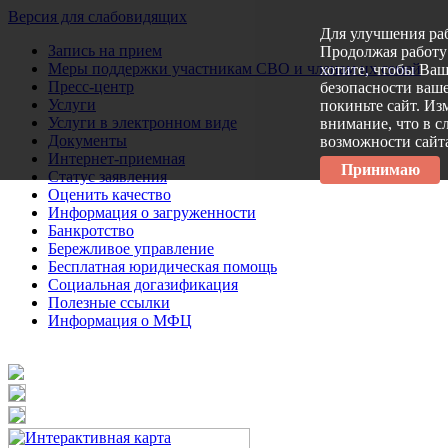
Версия для слабовидящих
Для улучшения ра
Запись на прием
Продолжая работу 
Меры поддержки участникам СВО и членам их семей
хотите, чтобы Ва
Пресс-центр
безопасности ваше
Услуги
покиньте сайт. Из
Услуги в электронном виде
внимание, что в с
Документы
возможности сайт
Интернет-приемная
Принимаю
Статус заявления
Оценить качество
Информация о загруженности
Банкротство
Бережливое управление
Бесплатная юридическая помощь
Социальная догазификация
Полезные ссылки
Информация о МФЦ