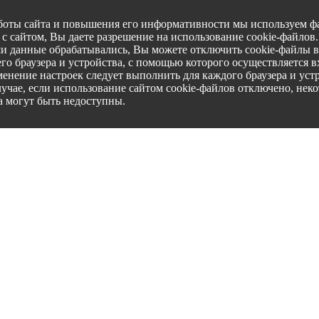
боты сайта и повышения его информативности мы используем фа
с сайтом, Вы даете разрешение на использование cookie-файлов
ши данные обрабатывались, Вы можете отключить cookie-файлы в
го браузера и устройства, с помощью которого осуществляется вх
менение настроек следует выполнить для каждого браузера и уст
лучае, если использование сайтом cookie-файлов отключено, нек
а могут быть недоступны.