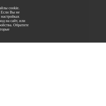
йлы cookie.
. Если Вы не
 настройках
од на сайт, или
ройства. Обратите
оторые