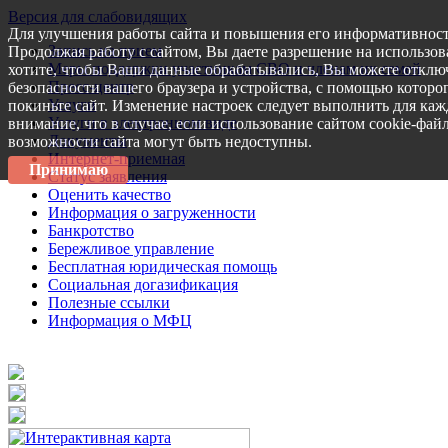
Версия для слабовидящих
Для улучшения работы сайта и повышения его информативност
Запись на прием
Продолжая работу с сайтом, Вы даете разрешение на использов
Меры поддержки участникам СВО и членам их семей
хотите, чтобы Ваши данные обрабатывались, Вы можете отключ
Пресс-центр
безопасности вашего браузера и устройства, с помощью которог
Услуги
покиньте сайт. Изменение настроек следует выполнить для каж
Услуги в электронном виде
внимание, что в случае, если использование сайтом cookie-фай
Документы
возможности сайта могут быть недоступны.
Интернет-приемная
Принимаю
Статус заявления
Оценить качество
Информация о загруженности
Банкротство
Бережливое управление
Бесплатная юридическая помощь
Социальная догазификация
Полезные ссылки
Информация о МФЦ