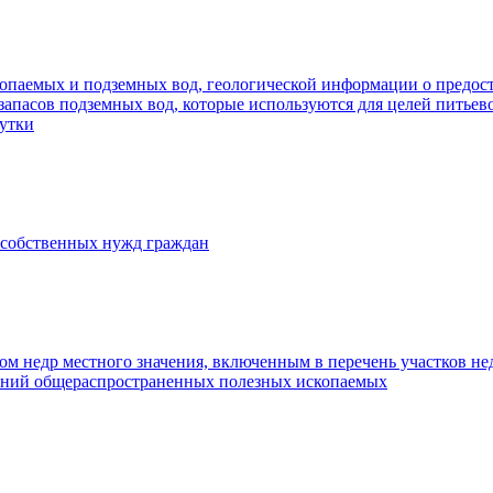
опаемых и подземных вод, геологической информации о предоста
апасов подземных вод, которые используются для целей питьев
сутки
 собственных нужд граждан
ом недр местного значения, включенным в перечень участков не
дений общераспространенных полезных ископаемых