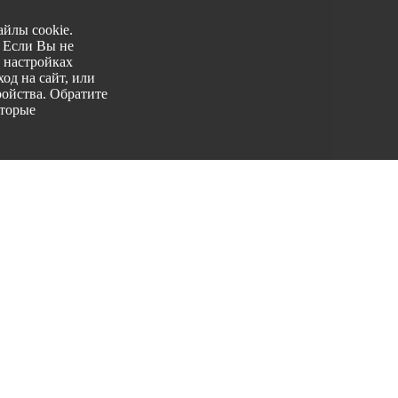
йлы cookie.
. Если Вы не
 настройках
од на сайт, или
ройства. Обратите
оторые