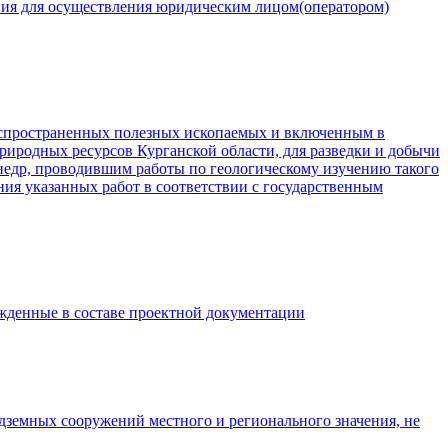
ения для осуществления юридическим лицом(оператором)
аспространенных полезных ископаемых и включенным в
иродных ресурсов Курганской области, для разведки и добычи
недр, проводившим работы по геологическому изучению такого
ия указанных работ в соответствии с государственным
жденные в составе проектной документации
одземных сооружений местного и регионального значения, не