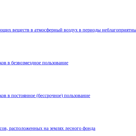
ющих веществ в атмосферный воздух в периоды неблагоприятны
ков в безвозмездное пользование
ков в постоянное (бессрочное) пользование
сов, расположенных на землях лесного фонда