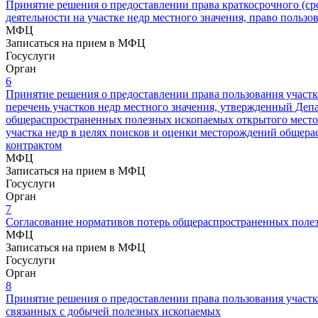
Принятие решения о предоставлении права краткосрочного (ср
деятельности на участке недр местного значения, право польз
МФЦ
Записаться на прием в МФЦ
Госуслуги
Орган
6
Принятие решения о предоставлении права пользования участ
перечень участков недр местного значения, утвержденный Де
общераспространенных полезных ископаемых открытого местор
участка недр в целях поисков и оценки месторождений общера
контрактом
МФЦ
Записаться на прием в МФЦ
Госуслуги
Орган
7
Согласование нормативов потерь общераспространенных поле
МФЦ
Записаться на прием в МФЦ
Госуслуги
Орган
8
Принятие решения о предоставлении права пользования участк
связанных с добычей полезных ископаемых