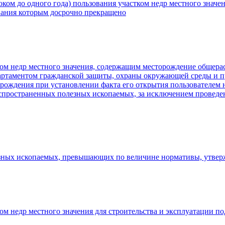
оком до одного года) пользования участком недр местного знач
ования которым досрочно прекращено
ком недр местного значения, содержащим месторождение общер
партаментом гражданской защиты, охраны окружающей среды и пр
ождения при установлении факта его открытия пользователем 
спространенных полезных ископаемых, за исключением проведен
зных ископаемых, превышающих по величине нормативы, утвер
ом недр местного значения для строительства и эксплуатации п