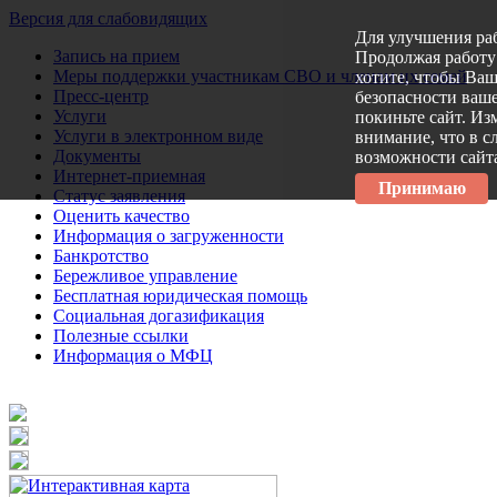
Версия для слабовидящих
Для улучшения ра
Запись на прием
Продолжая работу 
Меры поддержки участникам СВО и членам их семей
хотите, чтобы Ва
Пресс-центр
безопасности ваше
Услуги
покиньте сайт. Из
Услуги в электронном виде
внимание, что в с
Документы
возможности сайт
Интернет-приемная
Принимаю
Статус заявления
Оценить качество
Информация о загруженности
Банкротство
Бережливое управление
Бесплатная юридическая помощь
Социальная догазификация
Полезные ссылки
Информация о МФЦ