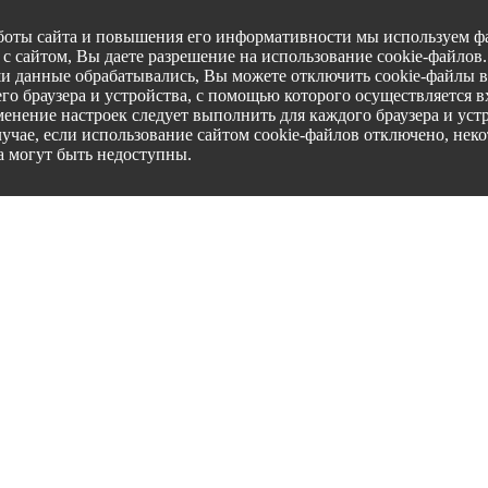
боты сайта и повышения его информативности мы используем фа
с сайтом, Вы даете разрешение на использование cookie-файлов
ши данные обрабатывались, Вы можете отключить cookie-файлы в
го браузера и устройства, с помощью которого осуществляется вх
менение настроек следует выполнить для каждого браузера и уст
лучае, если использование сайтом cookie-файлов отключено, нек
а могут быть недоступны.