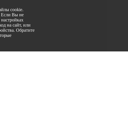
йлы cookie.
. Если Вы не
 настройках
од на сайт, или
ройства. Обратите
оторые