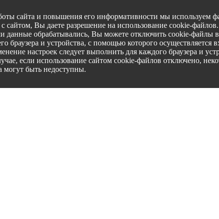
боты сайта и повышения его информативности мы используем фа
с сайтом, Вы даете разрешение на использование cookie-файлов
ши данные обрабатывались, Вы можете отключить cookie-файлы в
го браузера и устройства, с помощью которого осуществляется вх
менение настроек следует выполнить для каждого браузера и уст
лучае, если использование сайтом cookie-файлов отключено, нек
а могут быть недоступны.