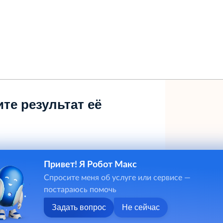
те результат её
Привет! Я Робот Макс
Спросите меня об услуге или сервисе —
постараюсь помочь
Задать вопрос
Не сейчас