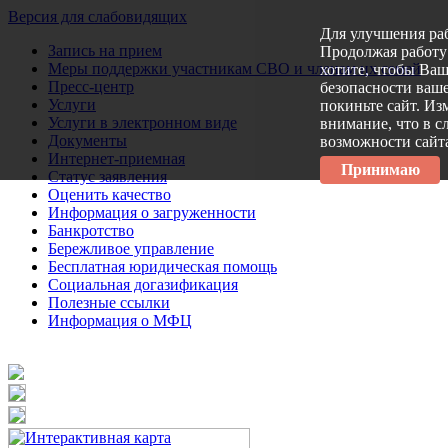
Версия для слабовидящих
Для улучшения ра
Запись на прием
Продолжая работу 
Меры поддержки участникам СВО и членам их семей
хотите, чтобы Ва
Пресс-центр
безопасности ваше
Услуги
покиньте сайт. Из
Услуги в электронном виде
внимание, что в с
Документы
возможности сайт
Интернет-приемная
Принимаю
Статус заявления
Оценить качество
Информация о загруженности
Банкротство
Бережливое управление
Бесплатная юридическая помощь
Социальная догазификация
Полезные ссылки
Информация о МФЦ