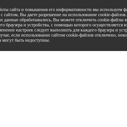
боты сайта и повышения его информативности мы используем фа
с сайтом, Вы даете разрешение на использование cookie-файлов
ши данные обрабатывались, Вы можете отключить cookie-файлы в
го браузера и устройства, с помощью которого осуществляется вх
менение настроек следует выполнить для каждого браузера и уст
лучае, если использование сайтом cookie-файлов отключено, нек
а могут быть недоступны.