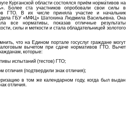
уге Курганской области состоялся приём нормативов
на
ь»
. Более ста участников
опробовали свои силы в
тов ГТО. В
их числе
приняла участие и начальник
тдела
ГБУ «МФЦ»
Шатохина Людмила Васильевна. Она
нила
все
нормативы, показав отличные результаты
ости, силы и меткости
и стала обладательницей золотого
мнить, что на Едином портале госуслуг граждане могут
налоговым вычетом при сдаче нормативов ГТО. Вычет
ражданам, которые:
тивы испытаний (тестов) ГТО;
м отличия (подтвердили знак отличия);
еризацию в том же календарном году, когда был выдан
нак отличия.