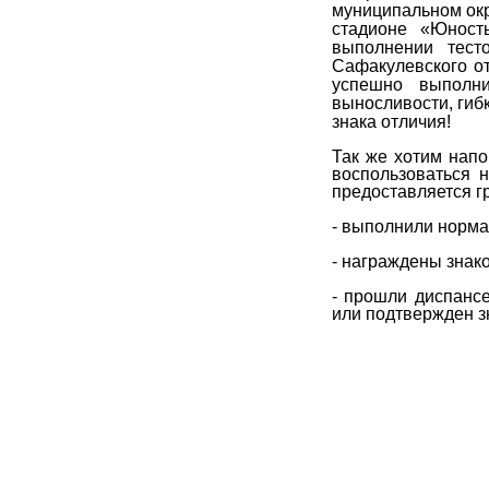
муниципальном окр
стадионе «Юност
выполнении тес
Сафакулевского о
успешно
выпол
выносливости, гибк
знака отличия!
Так же хотим напо
воспользоваться 
предоставляется г
- выполнили норма
- награждены знако
- прошли диспанс
или подтвержден з