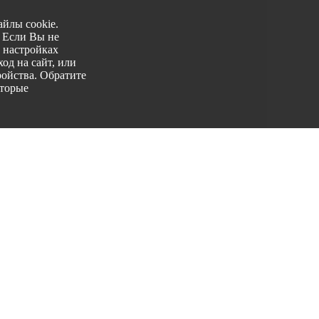
йлы cookie.
. Если Вы не
 настройках
од на сайт, или
ройства. Обратите
оторые