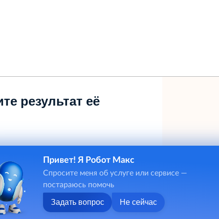
те результат её
Привет! Я Робот Макс
Спросите меня об услуге или сервисе —
постараюсь помочь
Задать вопрос
Не сейчас